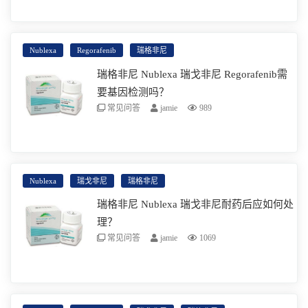
Regorafenib瑞戈非尼作为靶向药物，在临床上
可以治疗结肠癌(mCRC)患者，并有效的缓解病
情，从而延长生命周期
阅读更多
Nublexa
Regorafenib
瑞格非尼
瑞格非尼 Nublexa 瑞戈非尼 Regorafenib需
要基因检测吗？
常见问答
jamie
989
瑞戈非尼是一款主要用于治疗晚期肝癌的抗癌
靶向药物，但是其治疗适应症远不如此，美国
FDA在前段时间又批准了瑞戈非尼用于治疗转
阅读更多
Nublexa
瑞戈非尼
瑞格非尼
移性结直肠癌。
瑞格非尼 Nublexa 瑞戈非尼耐药后应如何处
理？
常见问答
jamie
1069
瑞格非尼可导致严重或危及生命的肝脏问题。
如果您有恶心，呕吐，睡眠问题，尿色深或黄