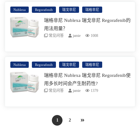
格非尼能够抑制数个促血管生成VEGF受体酪氨
Nublexa
Regorafenib
瑞戈非尼
瑞格非尼
酸激酶，这些激酶在肿瘤的血管生成中发挥着
阅读更多
瑞格非尼 Nublexa 瑞戈非尼 Regorafenib的
重要作用。瑞格非尼还可以抑制癌和肿瘤微环
用法用量？
境中的多种激酶。
常见问答
jamie
1008
瑞格非尼是一种口服多激酶抑制剂，可以
RAF、KIT、RET、PDGFR、VEGFR1和TIE2等
Nublexa
Regorafenib
瑞戈非尼
瑞格非尼
信号通路。瑞戈非尼同时被批准适应多种消化
阅读更多
瑞格非尼 Nublexa 瑞戈非尼 Regorafenib使
系统的恶性肿瘤，包括直肠癌，胃间质瘤，肝
用多长时间会产生耐药性?
癌等
常见问答
jamie
1379
瑞格非尼是一个小分子多激酶抑制剂，适应于
多种肿瘤患者的治疗。瑞格非尼同时被批准适
1
2
应多种消化系统的恶性肿瘤，包括直肠癌，胃
阅读更多
间质瘤，肝癌等