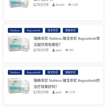
常见问答
Jitender
1108
服用瑞戈非尼最常见的副作用有：手足皮肤反
应 (HFSR)/ 手足综合征 (PPE)、腹泻、粘膜
炎、衰弱 / 疲劳、高血压、感染、疼痛、言语
阅读更多
Nublexa
Regorafenib
瑞戈非尼
瑞格非尼
障碍、胃肠道和腹部疼痛、食欲及食物摄入量
瑞格非尼 Nublexa 瑞戈非尼 Regorafenib常
下降、体重下降, 皮疹、发烧和恶心。其中最严
见副作用有哪些？
常见问答
jamie
991
重不良药物反应有肝毒性、出血、胃肠道穿
孔。
瑞格非尼最常见的副作用有衰弱 / 疲劳、手足
皮肤反应 (HFSR)/ 手足综合征 (PPE)、腹泻、
Nublexa
Regorafenib
瑞戈非尼
瑞格非尼
食欲及食物摄入量下降、高血压、粘膜炎、言
阅读更多
瑞格非尼 Nublexa 瑞戈非尼 Regorafenib的
语障碍、感染、疼痛、体重下降, 胃肠道和腹部
治疗效果好吗？
疼痛、皮疹、发烧和恶心。其中最严重不良药
常见问答
jamie
1138
物反应有肝毒性、出血、胃肠道穿孔。
靶向药瑞格非尼是一种口服多激酶抑制剂，瑞