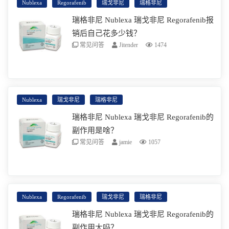
疸(皮肤或眼睛发黄)，请立即致电医生
阅读更多
Nublexa
Regorafenib
瑞戈非尼
瑞格非尼
瑞格非尼 Nublexa 瑞戈非尼 Regorafenib报
销后自己花多少钱？
常见问答
Jitender
1474
瑞格非尼推荐剂量为160mg口服每天一次，每个
疗程28天服用头21天。患者一个月是需要三盒
瑞格非尼，瑞格非尼在国内一盒的价格是
阅读更多
Nublexa
瑞戈非尼
瑞格非尼
10080。2018年该药纳入乙类医保，医保降价后
瑞格非尼 Nublexa 瑞戈非尼 Regorafenib的
价格为196元(40mg/片)，降幅45.56%。服用瑞
副作用是啥？
常见问答
jamie
1057
戈非尼一个月(一个疗程)的价格为1600元左右。
但不同地区报销比例不同，具体是多少可以咨
瑞格非尼(regorafenib)是一种抗癌药物，会干扰
询一下医保局，然后计算一下。也可以咨询一
癌细胞在体内的生长和扩散
下医伴旅客服，了解性价比更高的海外版瑞格
阅读更多
Nublexa
Regorafenib
瑞戈非尼
瑞格非尼
非尼。
瑞格非尼 Nublexa 瑞戈非尼 Regorafenib的
副作用大吗？