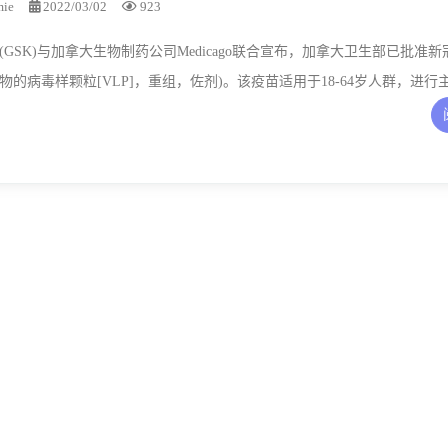
mie
2022/03/02
923
GSK)与加拿大生物制药公司Medicago联合宣布，加拿大卫生部已批准
(基于植物的病毒样颗粒[VLP]，重组，佐剂)。该疫苗适用于18-64岁人群，进
oV-2引起的新冠肺炎。