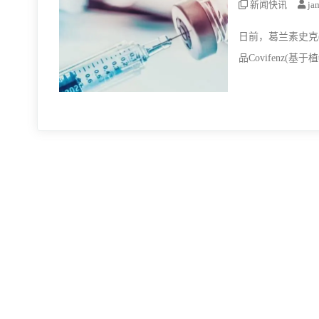
新闻快讯
ja
日前，葛兰素史克(
品Covifenz
以预防由SARS-C