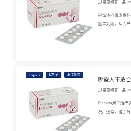
常见问答
ja
男性体内雄激素作
氢睾丸酮，从而产
Finpecia
保列治
非那雄胺
哪些人不适合吃保
常见问答
ja
Finpecia
况。通常，这会导致