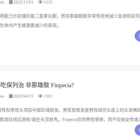
mie
2022/11/01
1213
用能力比较强的是二氢睾丸酮，而非那雄胺能非常有效地减少血液和前列
生体内产生雄激素减少的表现。
列治 非那雄胺 Finpecia?
mie
2022/04/15
1301
用于治疗男性和男性头顶前中部区域脱发。男性型脱发是男性经历头皮上的头发稀
发际线后退和/或在头顶发秃。Finpecia仅供男性使用，而不应由女性