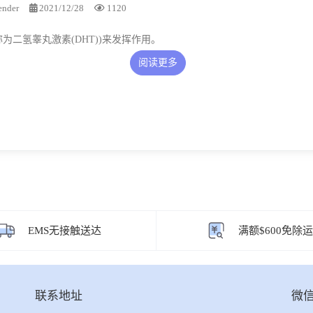
tender
2021/12/28
1120
为二氢睾丸激素(DHT))来发挥作用。
阅读更多
EMS无接触送达
满额$600免除
联系地址
微