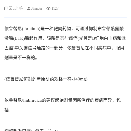
常见问答
Jitender
1127
依鲁替尼(ibrutinib)是一种靶向药物，可通过抑制布鲁顿酪氨酸
激酶(BTK)酶起作用，该酶是某些癌症(尤其是B细胞白血病和淋
巴瘤)中关键信号通路的一部分，依鲁替尼在不同疾病中，服用
剂量是不一样的。
(依鲁替尼仿制药与原研药规格一样-140mg)
依鲁替尼\Imbruvica的建议起始剂量因所治疗的疾病而异，包
括：