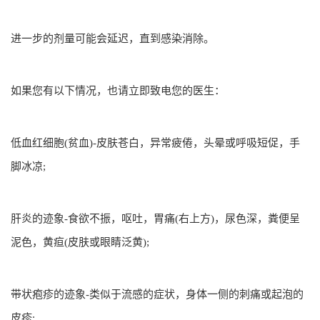
进一步的剂量可能会延迟，直到感染消除。
如果您有以下情况，也请立即致电您的医生：
低血红细胞(贫血)-皮肤苍白，异常疲倦，头晕或呼吸短促，手
脚冰凉;
肝炎的迹象-食欲不振，呕吐，胃痛(右上方)，尿色深，粪便呈
泥色，黄疸(皮肤或眼睛泛黄);
带状疱疹的迹象-类似于流感的症状，身体一侧的刺痛或起泡的
皮疹;