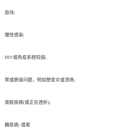
血块;
慢性感染;
HIV或免疫系统较弱;
胃或肠道问题，例如憩室炎或溃疡;
肾脏疾病(或正在透析);
糖尿病; 或者