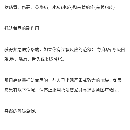
状病毒，伤寒，黄热病，水痘(水痘)和带状疱疹(带状疱疹)。
托法替尼的副作用
获得紧急医疗帮助，如果你有过敏反应的迹象： 荨麻疹; 呼吸困
难;脸，嘴唇，舌头或喉咙肿胀。
服用高剂量托法替尼的一些人已出现严重或致命的血块。如果
您患有以下情况，请停止服用托法替尼并寻求紧急医疗救助：
突然的呼吸急促;