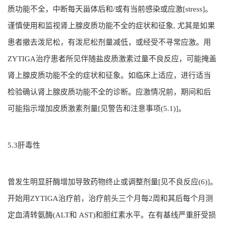
质功能不全，中断每天甾体后和/或有当前感染或应激[stress]。
谨慎使用和监视肾上腺皮质功能不全的症状和征象, 尤其是如果
患者撤去泼尼松，有泼尼松剂量减低，或经受不寻常应激。用
ZYTIGA治疗患者所见伴随盐皮质激素过量不良反应，可能掩盖
肾上腺皮质功能不全的症状和征象。如临床上适应，进行适当
检验确认肾上腺皮质功能不全的诊断。应激情况前，期间和后
可能指示增加皮质激素剂量[见警告和注意事项(5.1)]。
5.3肝毒性
曾发生明显肝酶增加导致药物终止或调整剂量[见不良反应(6)]。
开始用ZYTIGA治疗前，治疗前头三个月每2周和其后每个月测
定血清转氨酶(ALT和 AST)和胆红素水平。在有基线严重肝受损