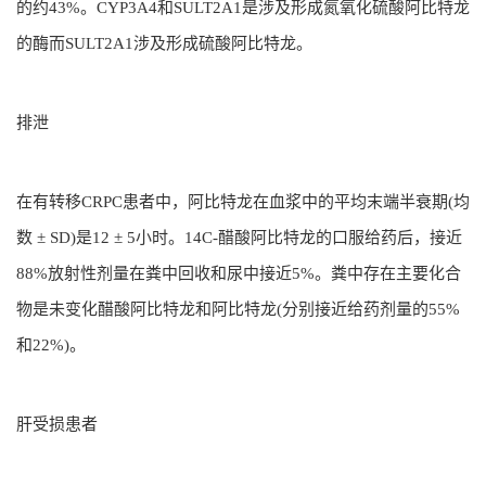
的约43%。CYP3A4和SULT2A1是涉及形成氮氧化硫酸阿比特龙
的酶而SULT2A1涉及形成硫酸阿比特龙。
排泄
在有转移CRPC患者中，阿比特龙在血浆中的平均末端半衰期(均
数 ± SD)是12 ± 5小时。14C-醋酸阿比特龙的口服给药后，接近
88%放射性剂量在粪中回收和尿中接近5%。粪中存在主要化合
物是未变化醋酸阿比特龙和阿比特龙(分别接近给药剂量的55%
和22%)。
肝受损患者