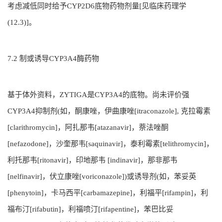
考虑减低同时给予CYP2D6底物药物剂量[见临床药理学
(12.3)]。
7.2 制或诱导CYP3A4酶药物
基于体外资料，ZYTIGA是CYP3A4的底物。尚未评价强
CYP3A4抑制剂(如，酮康唑，伊曲康唑[itraconazole], 克拉霉素
[clarithromycin]，阿扎那韦[atazanavir]，萘法唑酮
[nefazodone]，沙奎那韦[saquinavir]，泰利霉素[telithromycin]，
利托那韦[ritonavir]，印地那韦 [indinavir]，那非那韦
[nelfinavir]，伏立康唑[voriconazole])或诱导剂(如，苯妥英
[phenytoin]，卡马西平[carbamazepine]，利福平[rifampin]，利
福布汀[rifabutin]，利福喷汀[rifapentine]，苯巴比妥