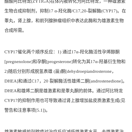
醋酸阿比特龙(ZYTIGA)在体内被转化为阿比特龙，一种雄激素
生物合成抑制剂，抑制17 α-羟化酶/C17,20-裂解酶(CYP17)。在
睾丸，肾上腺，和前列腺肿瘤组织中表达此酶和为雄激素生物
合成所需。
CYP17催化两个顺序反应：1) 通过17α-羟化酶活性孕烯醇酮
[pregnenolone]和孕酮[progesterone]转化为其17α-羟基衍生物和
2)随后分别形成脱氢表雄 (甾)酮[dehydroepiandrosterone，
DHEA]和通过C17，20 裂解酶活性雄烯二酮[androstenedione]。
DHEA和雄烯二酮是雄激素和是睾丸酮的前体。通过阿比特龙
CYP17的抑制作用也可导致通过肾上腺增加盐皮质激素生成(见
警告和注意事项[5.1])。
雄激素敏感前列腺癌对治疗反应减低雄激素水平。去雄激素治