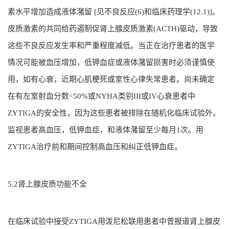
素水平增加造成液体潴留 [见不良反应(6)和临床药理学(12.1)]。
皮质激素的共同给药遏制促肾上腺皮质激素(ACTH)驱动，导致
这些不良反应发生率和严重程度减低。当正在治疗患者的医学
情况可能被血压增加，低钾血症或液体潴留损害时必须谨慎使
用，如有心衰，近期心肌梗死或室性心律失常患者。尚未确定
在有左室射血分数<50%或NYHA类别III或IV心衰患者中
ZYTIGA的安全性，因为这些患者被排除在随机化临床试验外。
监视患者高血压，低钾血症，和液体潴留至少每月1次。用
ZYTIGA治疗前和期间控制高血压和纠正低钾血症。
5.2肾上腺皮质功能不全
在临床试验中接受ZYTIGA用泼尼松联用患者中曾报道肾上腺皮