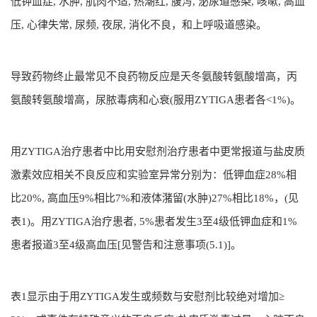
低钾血症, 水肿, 肌肉不适, 热潮红, 腹泻, 泌尿道感染, 咳嗽, 高血
压, 心律失常, 尿频, 夜尿, 消化不良，和上呼吸道感染。
导致药物终止最常见不良药物反应是天冬氨酸转氨酸增高，丙
氨酸转氨酸增高，尿脓毒病和心衰(服用ZYTIGA患者各<1%)。
用ZYTIGA治疗患者中比用安慰剂治疗患者中更常报道与盐皮质
激素效应相关不良反应和实验室异常分别为：低钾血症28%相
比20%, 高血压9%相比7%和液体潴留(水肿)27%相比18%，(见
表1)。用ZYTIGA治疗患者, 5%患者发生3至4级低钾血症和1%
患者报道3至4级高血压[见警告和注意事项(5.1)]。
表1显示由于用ZYTIGA发生或频数与安慰剂比较绝对增加≥