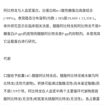
阿比特龙与人血浆蛋白，白蛋白和α-1酸性糖蛋白高度结合
(>99%)。表观稳态分布容积(均数 ± SD)是19,669 ± 13,358 L。
体外研究显示在临床相关浓度，醋酸阿比特龙和阿比特龙不是P-
糖蛋白(P-gp)的底物而醋酸阿比特龙是P-gp的抑制剂。未曾用其
它运载蛋白进行研究。
代谢
口服给予胶囊14C-醋酸阿比特龙后，醋酸阿比特龙被水解为阿
比特龙(活性代谢物)。转换可能通过酯酶活性(尚未鉴定酯酶)而
不是CYP介导。阿比特龙在人血浆中两个主要循环代谢物是硫
酸阿比特龙(无活性)和氮氧化硫酸阿比特龙(无活性)，各占暴露