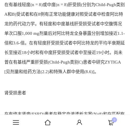
在有基线轻度(n = 8)或中度(n = 8)肝受损(分别为Child-Pugh类别
A和B)受试者和在8例有正常功能健康对照受试者中检查阿比特
龙的药代动力学。有轻度和中度基线肝受损受试者中空腹情况
单次口服1,000 mg剂量后对阿比特龙全身暴露分别增加接近1.1-
倍和3.6-倍。在有轻度肝受损受试者中阿比特龙的平均半衰期延
长至接近18小时和有中度肝受损受试者中至接近19小时。尚未
曾在有基线严重肝受损(Child-Pugh类别C)患者中研究ZYTIGA
[见剂量和给药方法(2.2)和特殊人群中使用(8.6)]。
肾受损患者
在有终末肾病(ESRD)患者在稳定血液透析方案(N=8)和在匹配有
0
正常肾功能对照受试者(N=8)中检查阿比特龙的药代动力学。在