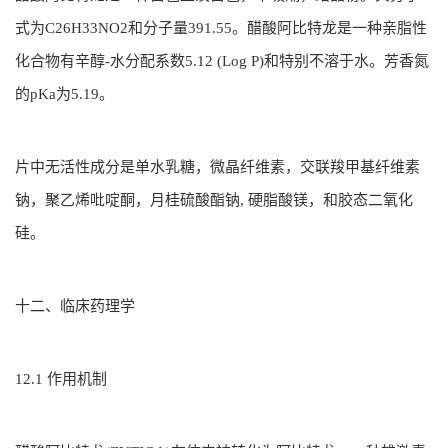
式为C26H33NO2和分子量391.55。醋酸阿比特龙是一种亲脂性
化合物有辛醇-水分配系数5.12 (Log P)和特别不溶于水。芳香氮
的pKa为5.19。
片中无活性成分是单水乳糖，微晶纤维素，交联羧甲基纤维素
钠，聚乙烯吡啶酮，月桂硫酸酯钠, 硬脂酸镁，和胶态二氧化
硅。
十二、临床药理学
12.1 作用机制