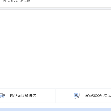
我们会在72小时完成
EMS无接触送达
满额$600免除