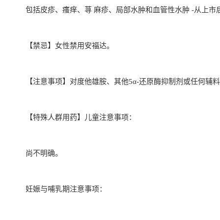
包括皮疹、瘙痒、荨 麻疹、局部水肿和血管性水肿 -从上市
【禁忌】女性禁用安福达。
【注意事项】对度他雄胺、其他5α-还原酶抑制剂或任何辅
【特殊人群用药】儿童注意事项：
尚不明确。
妊娠与哺乳期注意事项：