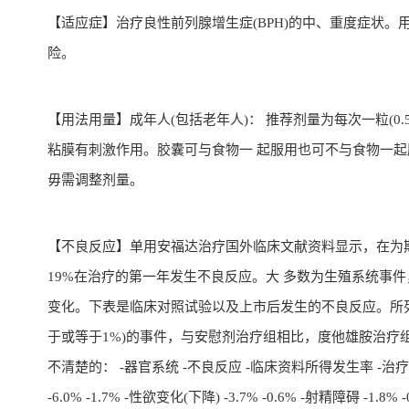
【适应症】治疗良性前列腺增生症(BPH)的中、重度症状。
险。
【用法用量】成年人(包括老年人)： 推荐剂量为每次一粒(
粘膜有刺激作用。胶囊可与食物一 起服用也可不与食物一
毋需调整剂量。
【不良反应】单用安福达治疗国外临床文献资料显示，在为期两
19%在治疗的第一年发生不良反应。大 多数为生殖系统事
变化。下表是临床对照试验以及上市后发生的不良反应。所列
于或等于1%)的事件，与安慰剂治疗组相比，度他雄胺治疗
不清楚的： -器官系统 -不良反应 -临床资料所得发生率 -治疗第1年
-6.0% -1.7% -性欲变化(下降) -3.7% -0.6% -射精障碍 -