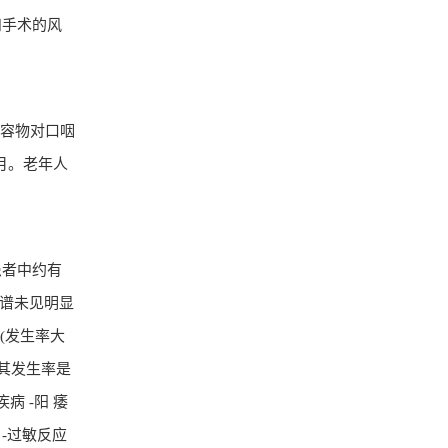
和手术的风
内容物对口咽
月。老年人
患者中约有
件谱未见明显
(发生率大
其发生率是
疾病 -阳 痿
疾病 -过敏反应