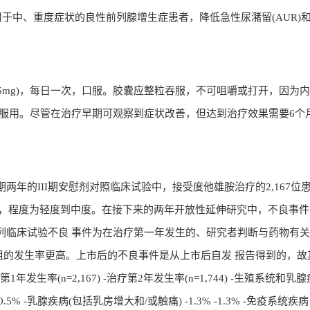
用于中、重度症状的良性前列腺增生症患者，降低急性尿潴留(AUR)
0.5mg)，每日一次，口服。胶囊应整粒吞服，不可咀嚼或打开，因为
起服用。尽管在治疗早期可观察到症状改善，但达到治疗效果需要6个
年的III期安慰剂对照临床试验中，接受度他雄胺治疗的2,167位
件，程度为轻度到中度。在接下来的两年开放性延伸研究中，不良事
临床试验不良 事件为在治疗第一年发生的、研究者判断与药物有关
组的发生率更高。上市后的不良事件是从上市后自发 报告得到的，故
发生率(n=2,167) -治疗第2年发生率(n=1,744) -生殖系统和乳腺
1.8% -0.5% -乳腺疾病(包括乳房增大和/或触痛) -1.3% -1.3% -免疫系统