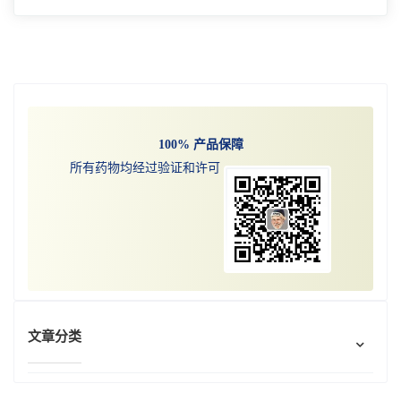
Hyloris Pharmaceuticals SA 是一家致力于通过改
造现有药物来解决未满足医疗需求的专业生物
制药公司，宣布美国食品和药物管理局 (FDA)
阅读更多
已接受 Maxigesic IV 的新药申请 (NDA)，这是
一种 1000 毫克的新型独特组合扑热息痛和
300mg布洛芬溶液输注，用于治疗术后疼痛。
100% 产品保障
所有药物均经过验证和许可
文章分类