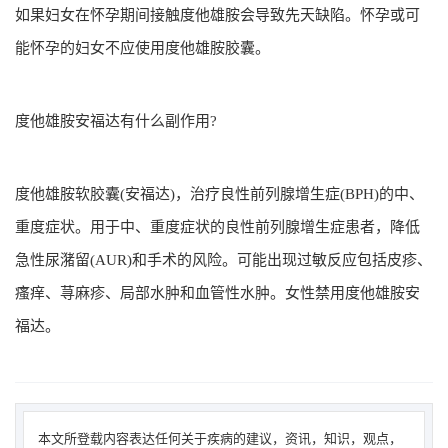
如果妇女在怀孕期间接触度他雄胺会导致先天缺陷。怀孕或可
能怀孕的妇女不应使用度他雄胺胶囊。
度他雄胺安福达有什么副作用?
度他雄胺软胶囊(安福达)，治疗良性前列腺增生症(BPH)的中、
重度症状。用于中、重度症状的良性前列腺增生症患者，降低
急性尿潴留(AUR)和手术的风险。可能出现过敏反应包括皮疹、
瘙痒、荨麻疹、局部水肿和血管性水肿。女性禁用度他雄胺安
福达。
本文所登载内容表达任何关于疾病的建议，资讯，知识，观点，