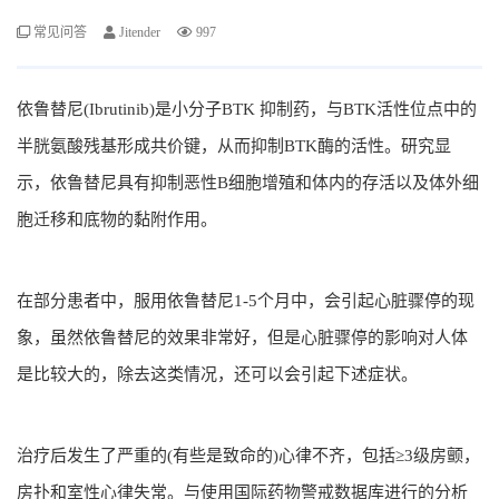
常见问答
Jitender
997
依鲁替尼(Ibrutinib)是小分子BTK 抑制药，与BTK活性位点中的
半胱氨酸残基形成共价键，从而抑制BTK酶的活性。研究显
示，依鲁替尼具有抑制恶性B细胞增殖和体内的存活以及体外细
胞迁移和底物的黏附作用。
在部分患者中，服用依鲁替尼1-5个月中，会引起心脏骤停的现
象，虽然依鲁替尼的效果非常好，但是心脏骤停的影响对人体
是比较大的，除去这类情况，还可以会引起下述症状。
治疗后发生了严重的(有些是致命的)心律不齐，包括≥3级房颤，
房扑和室性心律失常。与使用国际药物警戒数据库进行的分析