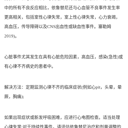
中的所有不良反应相比，依鲁替尼还与心血管不良事件发生率
更高相关，包括室性心律失常，室上性心律失常，心力衰竭，
高血压，传导障碍以及CNS出血性或缺血性事件。塞勒姆
2019)。
心脏事件尤其发生在具有心脏危险因素，高血压，感染(急性)或
有心律不齐病史的患者中。
解决方法：定期监测心律不齐的临床症状(例如心pit，头晕，晕
厥，胸痛);
如果出现症状或新发呼吸困难，应进行心电图检查。适当处理
心律失常;对于持续性事件，请评估依鲁替尼治疗和剂量调整的