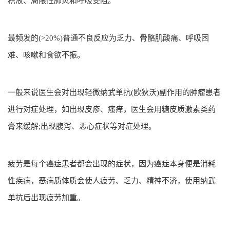
积液、局限性肺炎和呼吸受阻。
最频发的(>20%)普通不良反应为乏力、骨骼肌酸痛、呼吸困
难、咳嗽和食欲不振。
一般来说医生会对出现轻微纳武单抗(欧狄沃)副作用的肿瘤患者
进行对症处理，如出现皮疹、瘙痒，医生会用糖皮质激素类药
膏来缓解;出现腹泻、恶心症状等对症处理。
疲劳是每个癌症患者都会出现的症状，因为癌症本身便是消耗
性疾病，恶病质体质会使人疲劳、乏力、精神不济，使用纳武
单抗后出现疲劳加重。