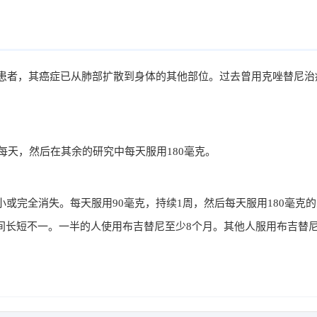
NSCLC患者，其癌症已从肺部扩散到身体的其他部位。过去曾用克唑替尼
每天，然后在其余的研究中每天服用180毫克。
小或完全消失。每天服用90毫克，持续1周，然后每天服用180毫克
间长短不一。一半的人使用布吉替尼至少8个月。其他人服用布吉替