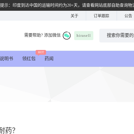
提示：印度到达中国的运输时间约为20+天，请查看网站底部自助查询物
关于
订单跟踪
公告
需要帮助? 添加微信
hirasell
HOT
说明书
领红包
药闻
？
久耐药？