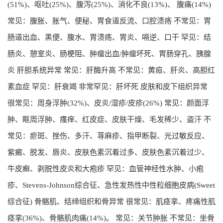
(51%)、呕吐(25%)、腹泻(25%)、消化不良(13%)、 腹痛(14%)
常见：腹胀、胀气、便秘、胃食道反流、口腔溃疡 不常见：胃
肠道出血、黑便、腹水、胃溃疡、胃炎、嗝逆、口干 罕见：结
肠炎、憩室炎、肠梗阻、肿瘤出血/肿瘤坏死、胃肠穿孔、胰腺
炎 肝胆系统异常 常见：肝酶升高 不常见：黄疸、肝炎、高胆红
素血症 罕见：肝衰竭 非常罕见：肝坏死 皮肤和皮下组织异常
很常见：周身浮肿(32%)、皮炎/湿疹/皮疹(26%) 常见：颜面浮
肿、眶周浮肿、瘙痒、红皮症、皮肤干燥、毛发稀少、盗汗 不
常见：瘀斑、挫伤、多汗、荨麻疹、指甲断裂、光过敏反应、
紫癜、脱发、唇炎、皮肤色素沉着过多、皮肤色素沉着过少、
牛皮癣、剥脱性皮炎和大疱疹 罕见：血管神经性水肿、小疱
疹、Stevens-Johnson综合征、急性发热性中性粒细胞皮病(Sweet
综合征) 骨骼肌、结缔组织和骨异常 很常见：肌痉挛、疼痛性肌
痉挛(36%)、骨骼肌肉痛(14%)。 常见：关节肿胀 不常见：坐骨