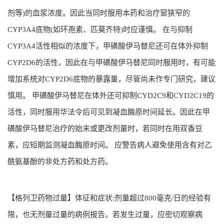
剂等)的血浆浓度。因此当同时服用本药和治疗窗狭窄的
CYP3A4底物(如环孢素、匹莫齐特)时应谨慎。 在与抑制
CYP3A4活性相似的浓度下，甲磺酸伊马替尼还可在体外抑制
CYP2D6的活性，因此在与甲磺酸伊马替尼同时服用时，有可能
增加系统对CYP2D6底物的暴露量，尽管尚未作专门研究，建议
慎用。 甲磺酸伊马替尼在体外还可抑制CYD2C9和CYD2C19的
活性，同时服用华法令后可见到凝血酶原时间延长。因此在甲
磺酸伊马替尼治疗的始末或更改剂量时，若同时在用双香豆
素，应短期监测凝血酶原时间。 应警告病人避免使用含有对乙
酰氨基酚的非处方药和处方药。
【格列卫药物过量】体征和症状:剂量超过800毫克/日的经验有
限，也无剂量过量的病例报告。若发生过量，应密切观察病