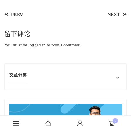
PREV
NEXT
留下评论
You must be
logged in
to post a comment.
文章分类
0