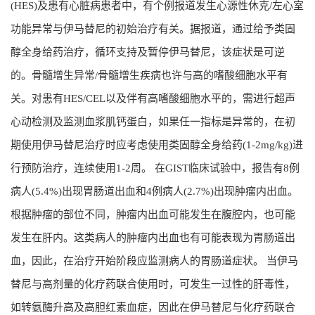
(HES)及患有心脏病患者中，有个例报道发生心源性休克/左心室
功能异常与伊马替尼的初始治疗有关。据报道，通过给予类固
醇全身给药治疗，循环支持及暂停伊马替尼，该症状是可逆
的。骨髓增生异常/骨髓增生疾病也许与高的嗜酸细胞水平有
关。对患有HES/CEL以及伴有高嗜酸细胞水平的，需进行超声
心动检测及监测血浆肌钙蛋白，如果任一指标是异常的，在初
期使用伊马替尼治疗时应考虑使用类固醇全身给药(1-2mg/kg)进
行预防治疗，连续使用1-2周。 在GIST临床试验中，报告有8例
病人(5.4%)出现胃肠道出血和4例病人(2.7%)出现肿瘤内出血。
根据肿瘤的部位不同，肿瘤内出血可能发生在腹腔内，也可能
发生在肝内。这类病人的肿瘤内出血也有可能表现为胃肠道出
血，因此，在治疗开始阶段应监测病人的胃肠道症状。 当伊马
替尼与高剂量的化疗药联合使用时，可发生一过性的肝毒性，
如转氨酶升高及高胆红素血症，因此在伊马替尼与化疗药联合