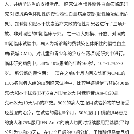
人，并给予适当的支持治疗。 临床试验 慢性髓性白血病临床研
究 对费城染色体阳性的慢性髓性白血病急变期(髓性原始细胞危
象)、加速期和经α-干扰素治疗失败的慢性期患者进行了三项开
放、非对照性的II期临床研究。 在一项大规模、开放、对照的
III期临床试验中，病人为新诊断的费城染色体阳性的慢性白血
病(费城 CML)。对儿童和青少年的治疗在两项I期研究中进行。
临床研究病例中，38%-40%患者的年龄≥60岁，10～12%≥70
岁。 新诊断的慢性期：一项在之前6个月内首次诊断为CML的
1106名患者入组的III期临床试验中，比较甲磺酸伊马替尼400毫
克/天和α-干扰素(INF)5百万IU/m2/天 阿糖胞苷(Ara-C)20毫
克/m2/天(10天/月)的疗效。80%的病人在服用试验药物前曾接受
羟基脲的治疗，在试验的最初6个月，50%服用甲磺酸伊马替尼
的病人和75%服用IFN-Ara-C的病人也同时继续服用羟基脲(平均
分别为15和30天)。 在12个月后的中期分析，甲磺酸伊马替尼组