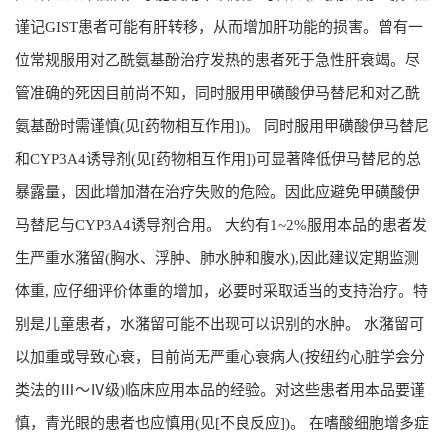
谨记GIST患者可能有肝转移，从而增加肝功能的损害。曾有一
位常规服用对乙酰氨基酚治疗发热的患者死于急性肝衰竭。尽
管准确的死因目前尚不知，同时服用甲磺酸伊马替尼和对乙酰
氨基酚时需谨慎(见[药物相互作用])。 同时服用甲磺酸伊马替尼
和CYP3A4诱导剂(见[药物相互作用])可显著降低伊马替尼的总
暴露量，因此增加潜在治疗失败的危险。因此应避免甲磺酸伊
马替尼与CYP3A4诱导剂合用。 大约有1~2%服用本品的患者发
生严重水潴留(胸水、浮肿、肺水肿和腹水),因此建议定期监测
体重, 应仔细评价体重的增加，必要时采取适当的支持治疗。特
别是儿童患者，水潴留可能不出现可以识别的水肿。 水潴留可
以加重或导致心衰，目前尚无严重心衰病人(按纽约心脏学会分
类法的Ⅲ～Ⅳ级)临床应用本品的经验。对这些患者用本品要谨
慎，青光眼的患者也应慎用(见[不良反应])。 在嗜酸细胞增多症