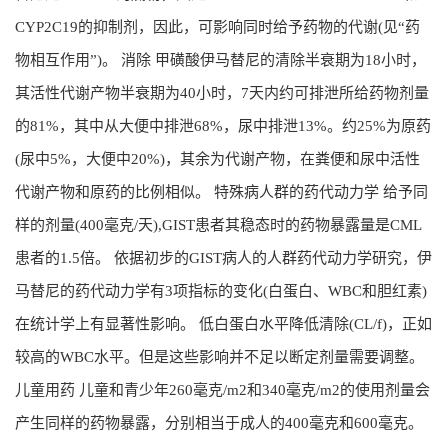
CYP2C19的抑制剂，因此，可影响同时给予药物的代谢(见“药
物相互作用”)。 消除 甲磺酸伊马替尼的清除半衰期为18小时，
其活性代谢产物半衰期为40小时，7天内约可排泄所给药物剂量
的81%，其中从大便中排泄68%，尿中排泄13%。约25%为原药
(尿中5%，大便中20%)，其余为代谢产物，在粪便和尿中活性
代谢产物和原药的比例相似。 特殊病人群的药代动力学 给予同
样的剂量(400毫克/天),GIST患者其稳态时的药物暴露量是CML
患者的1.5倍。 依据初步的GIST病人的人群药代动力学研究，伊
马替尼的药代动力学有3项指标的变化(白蛋白、WBC和胆红素)
在统计学上有显著性影响。 低白蛋白水平降低清除(CL/f)，正如
较高的WBC水平。但是这些影响并不足以断定剂量需要调整。
儿童用药 儿童和青少年260毫克/m2和340毫克/m2的使用剂量会
产生同样的药物暴露，分别相当于成人的400毫克和600毫克。