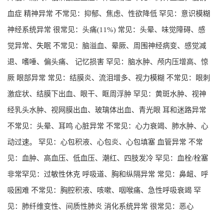
血症 精神异常 不常见：抑郁、焦虑、性欲降低 罕见：意识模糊
神经系统异常 很常见：头痛(11%) 常见：头晕、味觉障碍、感
觉异常、失眠 不常见：脑溢血、晕厥、周围神经病变、感觉减
退、嗜唾、偏头痛、 记忆损害 罕见：脑水肿、颅内压增高、惊
厥 眼部异常 常见：结膜炎、流泪增多、视力模糊 不常见：眼刺
激症状、结膜下出血、眼干、眶周浮肿 罕见：黄斑水肿、视神
经乳头水肿、视网膜出血、玻璃体出血、青光眼 耳和迷路异常
不常见：头晕、耳鸣 心脏异常 不常见：心力衰竭、肺水肿、心
动过速。 罕见：心包积液、心包炎、心包填塞 血管异常 不常
见：血肿、高血压、低血压、潮红、四肢发冷 罕见：血栓/栓塞
非常罕见：过敏性休克 呼吸道、胸和纵隔异常 常见：鼻衄、呼
吸困难 不常见：胸腔积液、咳嗽、咽喉痛、急性呼吸衰竭 罕
见：肺纤维变性、间质性肺炎 消化系统异常 很常见：恶心