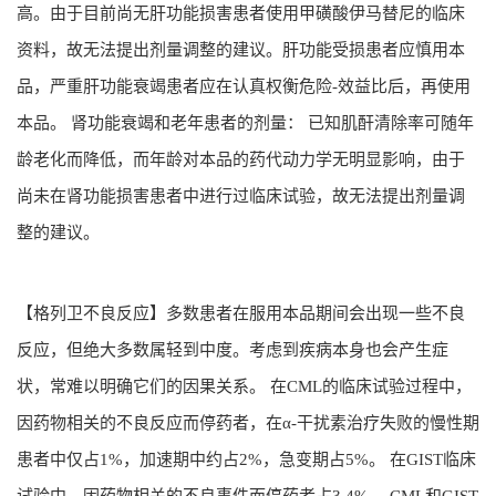
高。由于目前尚无肝功能损害患者使用甲磺酸伊马替尼的临床
资料，故无法提出剂量调整的建议。肝功能受损患者应慎用本
品，严重肝功能衰竭患者应在认真权衡危险-效益比后，再使用
本品。 肾功能衰竭和老年患者的剂量： 已知肌酐清除率可随年
龄老化而降低，而年龄对本品的药代动力学无明显影响，由于
尚未在肾功能损害患者中进行过临床试验，故无法提出剂量调
整的建议。
【格列卫不良反应】多数患者在服用本品期间会出现一些不良
反应，但绝大多数属轻到中度。考虑到疾病本身也会产生症
状，常难以明确它们的因果关系。 在CML的临床试验过程中，
因药物相关的不良反应而停药者，在α-干扰素治疗失败的慢性期
患者中仅占1%，加速期中约占2%，急变期占5%。 在GIST临床
试验中，因药物相关的不良事件而停药者占3.4%。 CML和GIST