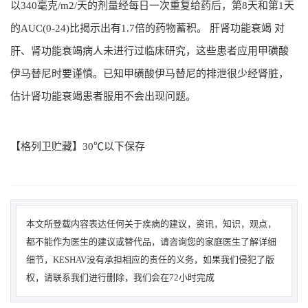
以340毫克/m2/天的剂量经每日一次重复给药后，第8天和第1天
的AUC(0-24)比揭示出有1.7倍的药物蓄积。 肝肾功能衰竭 对
肝、肾功能衰竭病人未进行过临床研究，这些患者应用甲磺酸
伊马替尼时要谨慎。已知甲磺酸伊马替尼的排泄很少经肾脏，
估计肾功能衰竭患者服用不会出现问题。
【格列卫贮藏】30℃以下保存
本文所登载内容表达任何关于疾病的建议，资讯，知识，观点，
都不能作为医生的建议或替代品，请咨询您的家庭医生了解详细
细节，KESHAV没有承担相应的责任的义务，如果我们侵犯了版
权，请联系我们进行删除，我们会在72小时完成