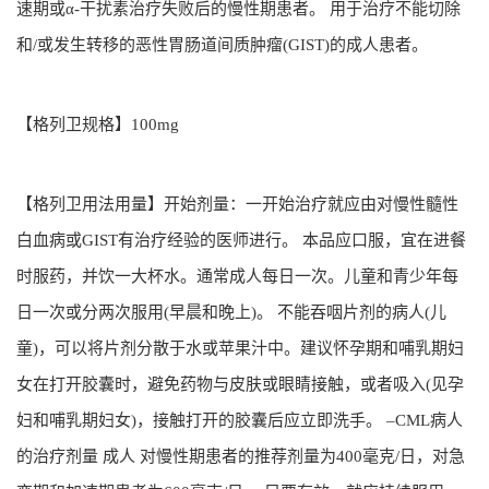
速期或α-干扰素治疗失败后的慢性期患者。 用于治疗不能切除
和/或发生转移的恶性胃肠道间质肿瘤(GIST)的成人患者。
【格列卫规格】100mg
【格列卫用法用量】开始剂量：一开始治疗就应由对慢性髓性
白血病或GIST有治疗经验的医师进行。 本品应口服，宜在进餐
时服药，并饮一大杯水。通常成人每日一次。儿童和青少年每
日一次或分两次服用(早晨和晚上)。 不能吞咽片剂的病人(儿
童)，可以将片剂分散于水或苹果汁中。建议怀孕期和哺乳期妇
女在打开胶囊时，避免药物与皮肤或眼睛接触，或者吸入(见孕
妇和哺乳期妇女)，接触打开的胶囊后应立即洗手。 –CML病人
的治疗剂量 成人 对慢性期患者的推荐剂量为400毫克/日，对急