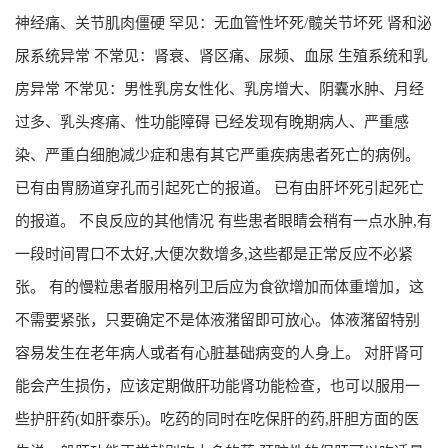
神经痛、关节肌肉僵硬 罕见：无血管性坏死/髋关节坏死 肾和泌
尿系统异常 不常见：肾衰、肾区痛、尿频、血尿 生殖系统和乳
房异常 不常见：男性乳房女性化、乳房增大、阴囊水肿、月经
过多、乳头疼痛、性功能障碍 已经发现有晚期病人、严重感
染、严重白细胞减少症和患有其它严重疾病患者死亡的病例。
已有由胃肠道穿孔而引起死亡的报道。 已有由肝坏死引起死亡
的报道。 不良反应的其他情况 有些患者眼睛会稍有一点水肿,有
一段时间胃口不太好,大便次数增多,这些都是正常反应不必紧
张。 有的慢粒患者服用格列卫后应为食欲增加而体重增加，这
不需要紧张，只要确定不是体液潴留即可放心。体液潴留特别
容易发生在老年病人或者有心脏基础病变的人身上。 对肝肾可
能会产生损伤，应该定期做肝功能肾功能检查，也可以服用一
些护肝药(如肝泰乐)。吃药的同时在吃保肝的药,肝胆方面的医