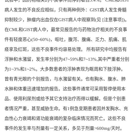
病人发生的不良反应相似，只有两种例外：GIST病人发生骨髓
抑制较少，肿瘤内出血仅在GIST病人中观察到(见 [注意事项])。
在CML和GIST病人中，最常见报告的与药物治疗相关的不良事
件有轻度恶心(50~60%)，呕吐，腹泻、腹痛、乏力、肌痛、肌
痉挛及红斑，这些不良事件均容易处理。 所有研究中均报告有
浮肿和水潴留，发生率分别为47~59%和7~13%,其中严重者分别
为1~3%和1~2%。大多数患者的浮肿表现为眶周和下肢浮肿。
曾有青光眼的个别报告，与水潴留有关。也有胸水、腹水、肺
水肿和体重迅速增加的报告。这些事件通常可采用暂停使用本
品、使用利尿剂或给予其它支持治疗而得以缓解。但是个别患
者情况严重，甚至威胁生命。有1例急变期患者因并发胸水、充
血性心力衰竭和肾功能衰竭的复杂临床情况而死亡。这些不良
事件的发生率与剂量有一定关系，多见于剂量>600mg/天时。