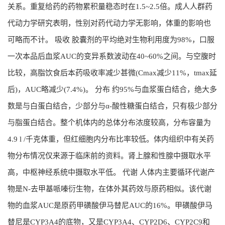
关系。重复给药的药物累积量稳态时在1.5~2.5倍。成人人群药
代动力学研究表明，性别对药代动力学无影响，体重的影响也
可略而不计。 吸收 胶囊剂的平均绝对生物利用度为98%，口服
一次本品后血浆AUC的变异系数波动在40~60%之间。与空腹时
比较，高脂饮食后本药吸收率减少甚微(Cmax减少11%，tmax延
后)，AUC略减少(7.4%)。 分布 约95%与血浆蛋白结合，绝大多
数是与白蛋白结合，少部分与α-酸性糖蛋白结合，只有极少部分
与脂蛋白结合。整个机体内的总体分布浓度较高，分布容量为
4.9 l /千克体重，但红细胞内分布比率较低。体内组织中有关药
物分布情况仅来源于临床前的资料。肾上腺和性腺中摄取水平
高，中枢神经系统中摄取水平低。 代谢 人体内主要循环代谢产
物是N-去甲基哌嗪衍生物，在体外其药效与原药相似。该代谢
物的血浆AUC是原药甲磺酸伊马替尼AUC的16%。甲磺酸伊马
替尼是CYP3A4的底物，又是CYP3A4、CYP2D6、CYP2C9和