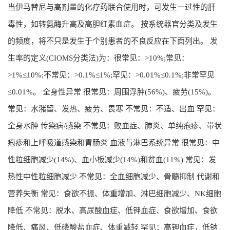
当伊马替尼与高剂量的化疗药联合使用时，可发生一过性的肝
毒性，如转氨酶升高及高胆红素血症。 按系统器官分类及发生
的频度，将不只是发生于个别患者的不良反应在下面列出。 发
生率的定义(CIOMS分类法)为：很常见：>10%;常见：
>1%≤10%;不常见：>0.1%≤1%;罕见：>0.01%≤0.1%;非常罕见
≤0.01%。 全身性异常 很常见：周围浮肿(56%)、疲劳(15%)。
常见：水潴留、发热、疲劳、畏寒 不常见：不适、出血 罕见：
全身水肿 传染病/感染 不常见：败血症、肺炎、单纯疱疹、带状
疱疹和上呼吸道感染和胃肠炎 血液与淋巴系统异常 很常见：中
性粒细胞减少(14%)、血小板减少(14%)和贫血(11%) 常见：发
热性中性粒细胞减少 不常见：全血细胞减少、骨髓抑制 代谢和
营养失衡 常见：食欲不振、体重增加、淋巴细胞减少、NK细胞
降低 不常见：脱水、高尿酸血症、低钾血症、食欲增加、食欲
降低、痛风、低磷酸盐血症、体重减轻 罕见：高钾血症，低钠