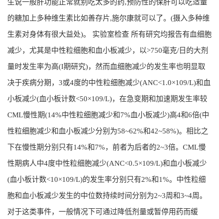
生说一般肝功能正常就别吃太多的药,预防性的保肝可以吃适量
的糖加上多种维生素比如善存片,施尔康就可以了。(摄入多种维
生素对身体有很大益处)。 实验室检查 所有研究均报告有血细胞
减少，尤其是中性粒细胞和血小板减少，以>750毫克/日的大剂
量时发生率为高(I期研究)，然而血细胞减少的发生率也明显取
决于疾病分期，3或4度的中性粒细胞减少(ANC<1.0×109/L)和血
小板减少(血小板计数<50×109/L)，在急变期和加速期发生率较
CML慢性期(14%中性粒细胞减少和7%血小板减少)高4和6倍(中
性粒细胞减少和血小板减少分别为58~62%和42~58%)。相比之
下在慢性期分别只有14%和7%，前者为后者的2~3倍。CML慢
性期病人中4度中性粒细胞减少(ANC<0.5×109/L)和血小板减少
(血小板计数<10×109/L)的发生率分别只有2%和1%。中性粒细
胞和血小板减少发生的中位数持续时间分别为2~3周和3~4周。
对于这类事件，一般情况下可通过降低剂量或暂停用药而缓