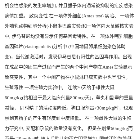
机会性感染的发生率增加, 并且猴子体内通常被抑制的疟疾感染
病情加重。 致突变性 在一项体外细菌(Ames test) 实验、 一项体
外哺乳动物细胞分析(小鼠淋巴瘤实验)和一项体内大鼠微核实验
中, 伊马替尼均没有显示任何基因毒特性。在一项体外哺乳细胞
基因碎片(clastogenicity)分析中 (中国地鼠卵巢细胞染色体畸
变)，当代谢激活时，发现伊马替尼有阳性的基因毒作用。出现
在成品中的因生产过程而产生的两个中间产物在Ames实验显示
致突变性，其中一个中间产物在小鼠淋巴瘤实验中也呈阳性。
生殖毒性 一项生殖力实验中， 连续70天给予雄性大鼠
60mg/kg(约相当于最大临床剂量800mg/天)，睾丸和副睾的重量
减轻， 同时精子的活动度降低。狗口服剂量>30mg/kg时，也观
察到其精子的产生有轻度到中度降低。 在一项雌性大鼠的生殖
力研究中, 交配和孕鼠的数量没有变化， 但是在剂量60mg/kg而
不是≤20mg/kg时, 植入后胎儿的死亡明显增加, 同时活胎数降低.