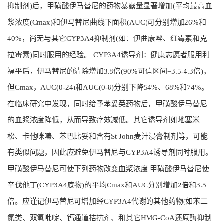
抑制剂)后，甲磺酸伊马替尼的药物暴露量显著增加(平均最高血
浆浓度(Cmax)和伊马替尼曲线下面积(AUC)可分别增加26%和
40%，尚无与其它CYP3A4抑制剂(如：伊曲康唑、红霉素和克
拉霉素)同时服用的经验。 CYP3A4诱导剂：健康志愿者服用利
福平后，伊马替尼的清除增加3.8倍(90%可信区间=3.5-4.3倍)，
但Cmax，AUC(0-24)和AUC(0-8)分别下降54%、68%和74%。
在临床研究中发现，同时给予苯妥英药物后，甲磺酸伊马替尼
的血浆浓度降低，从而导致疗效减低。其它诱导剂如地塞米
松、卡他咪嗪、苯巴比妥和含有St John麦汁浸膏制剂等，可能
有类似问题，因此应避免伊马替尼与CYP3A4诱导剂同时服用。
甲磺酸伊马替尼可使下列药物改变血浆浓度 甲磺酸伊马替尼使
辛伐他丁(CYP3A4底物)的平均Cmax和AUC分别增加2倍和3.5
倍。应谨记伊马替尼可增加经CYP3A4代谢的其他药物(如苯二
氮类、双氢吡啶、钙通道拮抗剂、和其它HMG-CoA还原酶抑制