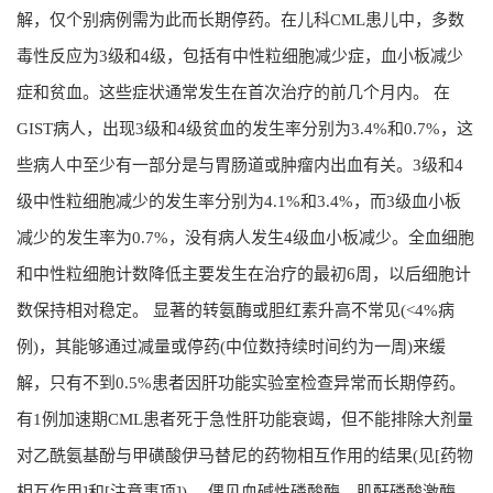
解，仅个别病例需为此而长期停药。在儿科CML患儿中，多数
毒性反应为3级和4级，包括有中性粒细胞减少症，血小板减少
症和贫血。这些症状通常发生在首次治疗的前几个月内。 在
GIST病人，出现3级和4级贫血的发生率分别为3.4%和0.7%，这
些病人中至少有一部分是与胃肠道或肿瘤内出血有关。3级和4
级中性粒细胞减少的发生率分别为4.1%和3.4%，而3级血小板
减少的发生率为0.7%，没有病人发生4级血小板减少。全血细胞
和中性粒细胞计数降低主要发生在治疗的最初6周，以后细胞计
数保持相对稳定。 显著的转氨酶或胆红素升高不常见(<4%病
例)，其能够通过减量或停药(中位数持续时间约为一周)来缓
解，只有不到0.5%患者因肝功能实验室检查异常而长期停药。
有1例加速期CML患者死于急性肝功能衰竭，但不能排除大剂量
对乙酰氨基酚与甲磺酸伊马替尼的药物相互作用的结果(见[药物
相互作用]和[注意事项])。 偶见血碱性磷酸酶、肌酐磷酸激酶、