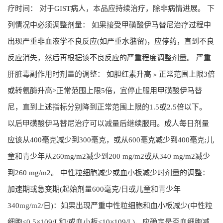
疗时间： 对于GIST病人，本品应持续治疗，除非病情进展。 下
列情况中必须调整剂量： 如果接受甲磺酸伊马替尼治疗过程中
出现严重非血液学不良反应(如严重水潴留)，应停药，直到不良
反应消失，然后再根据该不良反应的严重程度调整剂量。 严重
肝脏毒副作用时剂量的调整： 如胆红素升高﹥正常范围上限3倍
或转氨酶升高>正常范围上限5倍，宜停止服用甲磺酸伊马替
尼，直到上述指标分别降到正常范围上限的1.5或2.5倍以下。
以后甲磺酸伊马替尼治疗可以减量后继续服用。成人每日剂量
应该从400毫克减少到300毫克，或从600毫克减少到400毫克;儿
童和青少年从260mg/m2减少到200 mg/m2或从340 mg/m2减少
到260 mg/m2。 中性粒细胞减少或血小板减少时剂量的调整：
加速期或急变期(起始剂量600毫克/日或儿童和青少年
340mg/m2/日)：如果出现严重中性粒细胞和血小板减少(中性粒
细胞<0.5×109/L和/或血小板<10×109/L)，应确定是否血细胞减