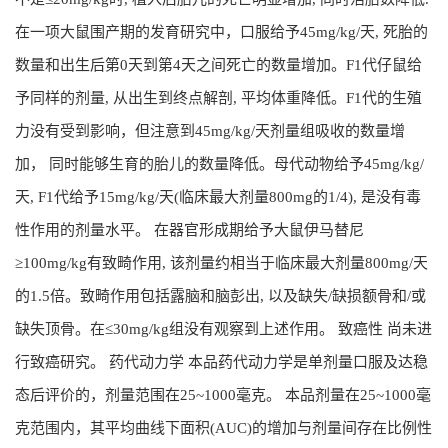
在一项大鼠围产期的发育研究中，口服给予45mg/kg/天, 死胎的
数量和出生后第0天到第4天之间死亡的数量增加。F1代仔鼠给
予同样的剂量, 从出生到终点解剖, 平均体重降低。F1代的生殖
力没有受到影响，但注意到45mg/kg/天剂量组吸收的数量增
加， 同时能够生育的胎儿的数量降低。母代动物给予45mg/kg/
天, F1代给予15mg/kg/天(临床最大剂量800mg的1/4), 是没有毒
性作用的剂量水平。 在器官形成期给予大鼠伊马替尼
≥100mg/kg有致畸作用, 该剂量约相当于临床最大剂量800mg/天
的1.5倍。致畸作用包括露脑和脑彭出, 以及缺失/缺损额骨和/或
缺失顶骨。在≤30mg/kg组没有观察到上述作用。 致癌性 尚未进
行致癌研究。 药代动力学 本品药代动力学是单剂量口服及达稳
态后评价的，剂量范围在25~1000毫克。 本品剂量在25~1000毫
克范围内，其平均曲线下面积(AUC)的增加与剂量间存在比例性