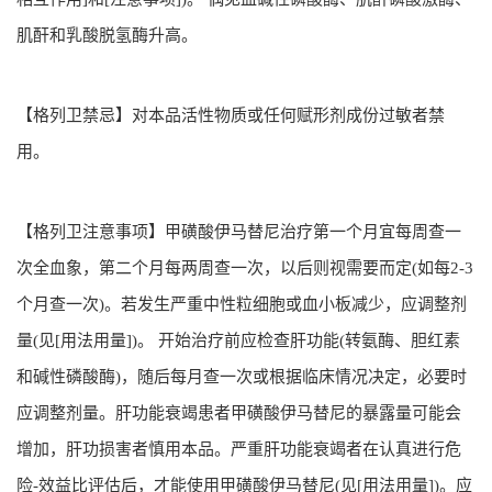
肌酐和乳酸脱氢酶升高。
【格列卫禁忌】对本品活性物质或任何赋形剂成份过敏者禁
用。
【格列卫注意事项】甲磺酸伊马替尼治疗第一个月宜每周查一
次全血象，第二个月每两周查一次，以后则视需要而定(如每2-3
个月查一次)。若发生严重中性粒细胞或血小板减少，应调整剂
量(见[用法用量])。 开始治疗前应检查肝功能(转氨酶、胆红素
和碱性磷酸酶)，随后每月查一次或根据临床情况决定，必要时
应调整剂量。肝功能衰竭患者甲磺酸伊马替尼的暴露量可能会
增加，肝功损害者慎用本品。严重肝功能衰竭者在认真进行危
险-效益比评估后，才能使用甲磺酸伊马替尼(见[用法用量])。应