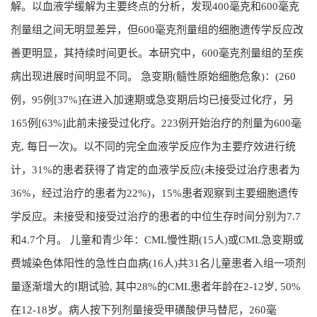
解。以血液学缓解为主要终点的分析，发现400毫克和600毫克
剂量组之间无明显差异，但600毫克剂量组的细胞遗传学反应改
善更明显，其持续时间更长。本研究中，600毫克剂量组的至疾
病出现进展时间明显不同。 急变期(髓性原始细胞危象)：(260
例，95例[37%]在进入加速期或急变期后均已接受过化疗，另
165例[63%]此前未接受过化疗。223例开始治疗的剂量为600毫
克, 每日一次)。以不同的完全血液学反应作为主要疗效进行统
计，31%的患者获得了肯定的血液学反应(未接受过治疗患者为
36%，经过治疗的患者为22%)，15%患者观察到主要细胞遗传
学反应。未接受和接受过治疗的患者的中位生存时间分别为7.7
和4.7个月。 儿童和青少年：CML慢性期(15人)或CML急变期或
费城染色体阳性的急性白血病(16人)共31名儿童患者入组一项剂
量逐渐增大的I期试验, 其中28%的CML患者年龄在2-12岁, 50%
在12-18岁。病人按下列剂量接受甲磺酸伊马替尼，260毫