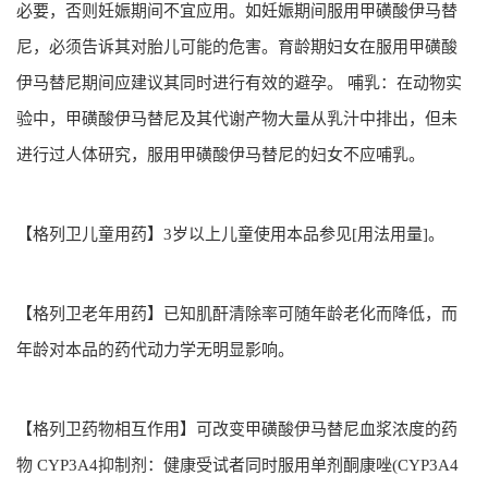
必要，否则妊娠期间不宜应用。如妊娠期间服用甲磺酸伊马替
尼，必须告诉其对胎儿可能的危害。育龄期妇女在服用甲磺酸
伊马替尼期间应建议其同时进行有效的避孕。 哺乳：在动物实
验中，甲磺酸伊马替尼及其代谢产物大量从乳汁中排出，但未
进行过人体研究，服用甲磺酸伊马替尼的妇女不应哺乳。
【格列卫儿童用药】3岁以上儿童使用本品参见[用法用量]。
【格列卫老年用药】已知肌酐清除率可随年龄老化而降低，而
年龄对本品的药代动力学无明显影响。
【格列卫药物相互作用】可改变甲磺酸伊马替尼血浆浓度的药
物 CYP3A4抑制剂：健康受试者同时服用单剂酮康唑(CYP3A4