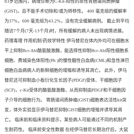
83岁范围内，病理诊断为C-Kit-阳性的恶性胃肠道间质肿瘤
(GIST)，且不能手术切除和/或为转移性。 400 毫克组的缓解率
为37%，600 毫克组为43.2%，没有完全缓解病例。 截止到平均
随访7个月(7天-13个月)时，所有缓解的病人未出现病情进展。
药理毒理 作用机制/药效学特性 伊马替尼在体内外均可在细胞水
平上抑制Bcr-Abl酪氨酸激酶，能选择性抑制Bcr-Abl阳性细胞系
细胞、费城染色体阳性(Ph )的慢性髓性白血病(CML)和急性淋巴
细胞白血病病人的新鲜细胞的增殖和诱导其凋亡。 此外，伊马
替尼还可抑制血小板衍化生长因子(PDGF)受体、干细胞因子
(SCF)，c-Kit受体的酪氨酸激酶，从而抑制由PDGF和干细胞因
子介导的细胞行为。 胃肠道间质肿瘤(GIST)细胞表达活性kit突
变，体外实验显示伊马替尼抑制GIST细胞的增殖并诱导其凋
亡。 临床前和临床资料提示，某些病人可能通过不同的机制产
生耐药性。 临床前安全性数据 在经伊马替尼长期治疗后，大鼠