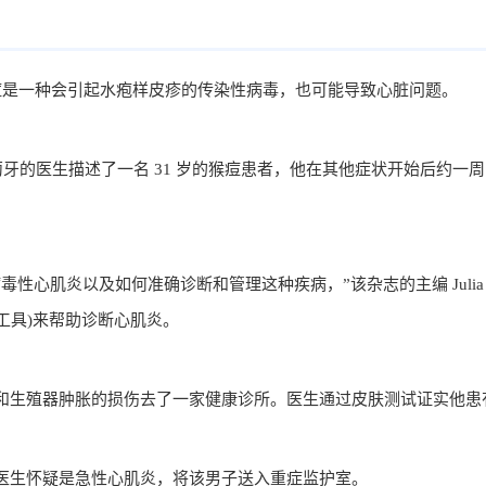
究，猴痘是一种会引起水疱样皮疹的传染性病毒，也可能导致心脏问题。
查结果中，葡萄牙的医生描述了一名 31 岁的猴痘患者，他在其他症状开始后约
肌炎以及如何准确诊断和管理这种疾病，”该杂志的主编 Julia Gr
像工具)来帮助诊断心肌炎。
和生殖器肿胀的损伤去了一家健康诊所。医生通过皮肤测试证实他患
医生怀疑是急性心肌炎，将该男子送入重症监护室。