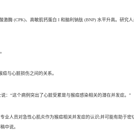
 (CPK)、高敏肌钙蛋白 I 和脑利钠肽 (BNP) 水平升高。研究
致。
猴痘与心脏损伤之间的关系。
nho 博士说：“这个病例突出了心脏受累是与猴痘感染相关的潜在并发症。”
生专业人员对急性心肌炎作为猴痘相关并发症的认识;并可能有助于密
闻稿中说。