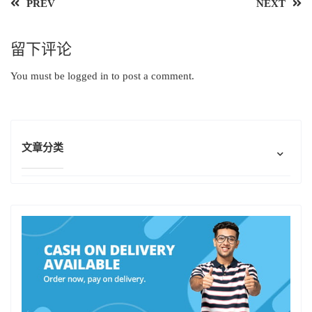
PREV
NEXT
留下评论
You must be
logged in
to post a comment.
文章分类