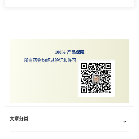
阿斯利康Lynparza(olaparib)的补充新药申请
(sNDA)已被美国接受并获得优先审评，用于辅
助治疗已接受治疗的BRCA突变(BRCAm)HER2
阅读更多
阴性高危早期乳腺癌患者在手术前或手术后进
行化疗。Lynparza由阿斯利康和 MSD 联合开发
和商业化。
100% 产品保障
所有药物均经过验证和许可
文章分类