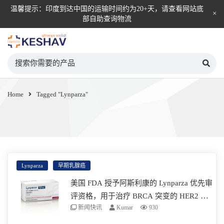
温馨提示：印度到达中国的运输时间约为20+天，请查看网站底
部自助查询物流
KESHAV自营直邮平台
Home
Tagged "Lynparza"
Lynparza
早期乳腺癌
美国 FDA 授予阿斯利康的 Lynparza 优先审
评资格，用于治疗 BRCA 突变的 HER2 阴
新闻快讯
Kumar
930
性高危早期乳腺癌