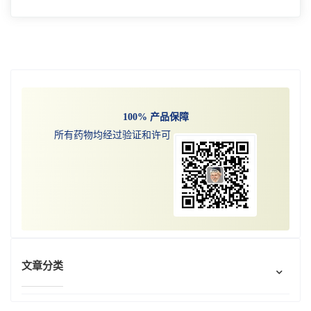
罗氏(Roche)宣布，欧盟委员会已批准
Tecentriq(atezolizumab)作为转移性非小细胞肺癌
(NSCLC)成人的一线(初始)治疗，该转移性非小
阅读更多
细胞肺癌的肿瘤具有高PD-L1表达且无表皮生长
因子受体( EGFR)或间变性淋巴瘤激酶(ALK)基
因组肿瘤畸变。
100% 产品保障
所有药物均经过验证和许可
文章分类