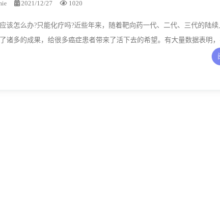
mie
2021/12/27
1020
应该怎么办?只能化疗吗?近些年来，随着靶向药一代、二代、三代的陆续
了诸多的成果，给很多癌症患者带来了活下去的希望。有大量数据表明，
实现了长期带瘤生存，而且生活质量也没有受到多大影响