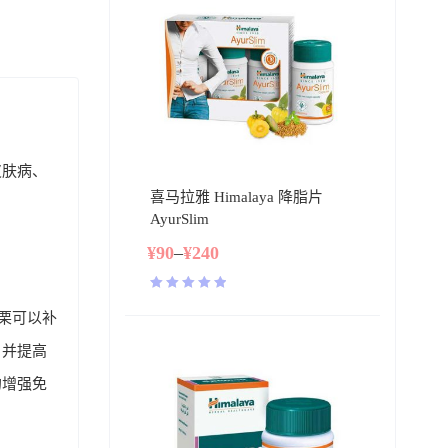
皮肤病、
喜马拉雅 Himalaya 降脂片
AyurSlim
¥
90
–
¥
240
评分
5.00
栗可以补
&sol; 5
，并提高
的增强免