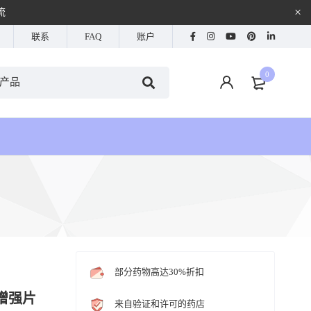
流
联系
FAQ
账户
0
部分药物高达30%折扣
力增强片
来自验证和许可的药店