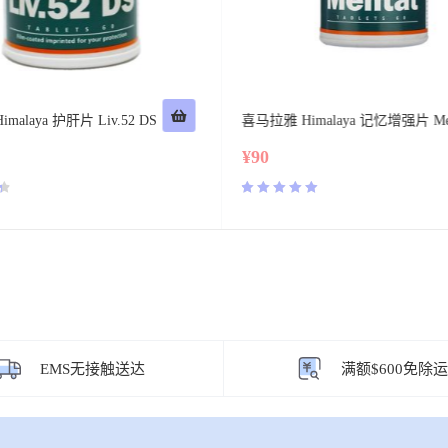
alaya 护肝片 Liv.52 DS
喜马拉雅 Himalaya 记忆增强片 Men
¥
90
评分
5.00
&sol; 5
EMS无接触送达
满额$600免除