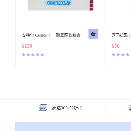
rt
安特尔 Cernos 十一酸睾酮软胶囊
喜马拉雅 Him
¥
150
¥
50
评分
5.00
评分
4.50
&sol; 5
&sol; 5
高达30%的折扣