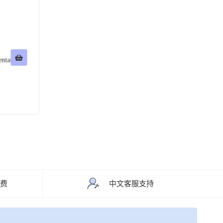
tat
Himalaya 喜马拉雅 Oxitard 免疫力增强片
喜马拉雅
¥
70
¥
90
评分
5.00
评分
&sol; 5
&sol;
运费
中文客服支持