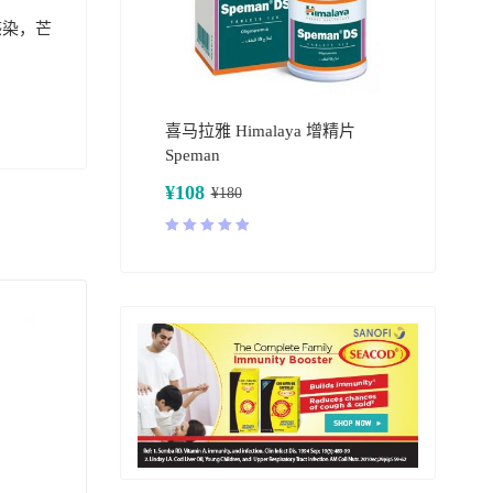
感染，芒
喜马拉雅 Himalaya 增精片
Speman
¥
108
¥
180
评分
5.00
&sol; 5