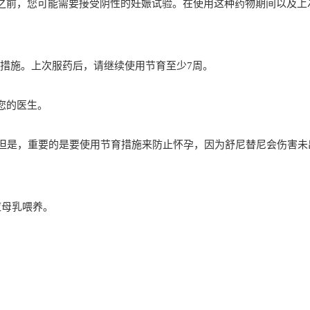
治疗之前，您可能需要接受阴性的妊娠试验。在使用这种药物期间以及上
措施。上次服药后，请继续使用节育至少7周。
诉您的医生。
。但是，重要的是要使用节育措施来防止怀孕，因为舒尼替尼会伤害未
应母乳喂养。