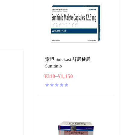
索坦 Sutekast 舒尼替尼
Sunitinib
¥
310
–
¥
1,150
评分
5.00
&sol; 5