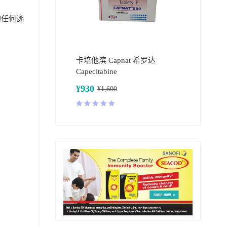
的任何迹
卡培他滨 Capnat 希罗达
Capecitabine
¥
930
¥
1,600
评分
5.00
&sol; 5