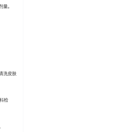
剂量。
清洗皮肤
科检
。