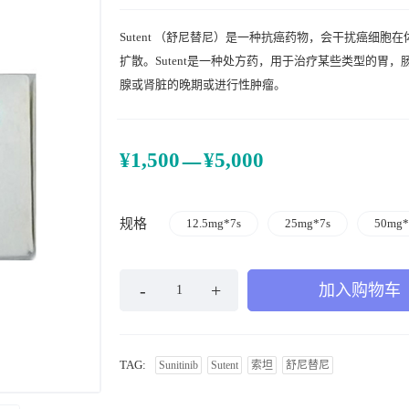
Sutent （舒尼替尼）是一种抗癌药物，会干扰癌细胞
扩散。Sutent是一种处方药，用于治疗某些类型的胃，
腺或肾脏的晚期或进行性肿瘤。
–
¥
1,500
¥
5,000
规格
12.5mg*7s
25mg*7s
50mg*
加入购物车
TAG:
Sunitinib
Sutent
索坦
舒尼替尼