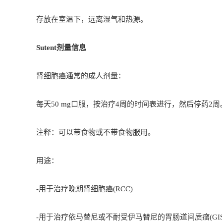
存放在室温下，远离湿气和热源。
Sutent剂量信息
肾细胞癌通常的成人剂量：
每天50 mg口服，按治疗4周的时间表进行，然后停药2周
注释：可以带食物或不带食物服用。
用途：
-用于治疗晚期肾细胞癌(RCC)
-用于治疗依马替尼或不耐受伊马替尼的胃肠道间质瘤(GIS