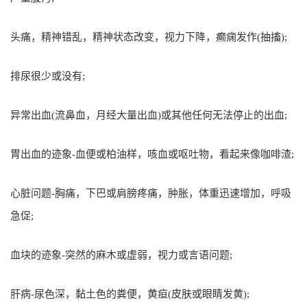
头痛，精神错乱，精神状态改变，视力下降，癫痫发作(抽搐);
排尿很少或没有;
异常出血(流鼻血，月经大量出血)或其他任何无法停止的出血;
胃出血的迹象-血便或柏油样，咳血或呕吐物，看起来像咖啡渣;
心脏问题-胸痛，下巴或肩膀疼痛，肿胀，体重迅速增加，呼吸
急促;
血块的迹象-突然的麻木或虚弱，视力或言语问题;
肝病-尿色深，黏土色的粪便，黄疸(皮肤或眼睛发黄);