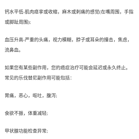
钙水平低-肌肉痉挛或收缩，麻木或刺痛的感觉(在嘴周围，手指
或脚趾周围);
血压升高-严重的头痛，视力模糊，脖子或耳朵的撞击，焦虑，
流鼻血。
如果您有某些副作用，您的癌症治疗可能会延迟或永久终止。
常见的乐伐替尼副作用可能包括：
胃痛，恶心，呕吐，腹泻;
食欲不振，体重减轻;
甲状腺功能检查异常;