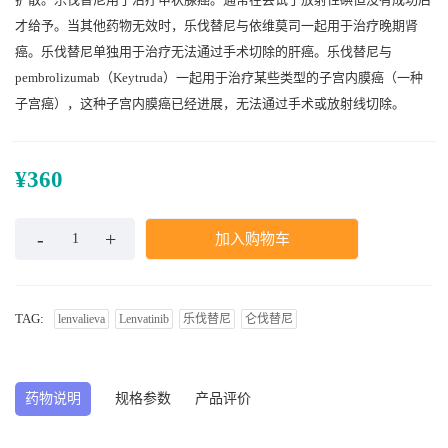
才给予。当其他药物无效时，乐伐替尼与依维莫司一起用于治疗晚期肾
癌。乐伐替尼单独用于治疗无法通过手术切除的肝癌。乐伐替尼与
pembrolizumab（Keytruda）一起用于治疗某些类型的子宫内膜癌（一种
子宫癌），这种子宫内膜癌已经进展，无法通过手术或放射线切除。
¥
360
加入购物车
TAG:
lenvalieva
Lenvatinib
乐伐替尼
仑伐替尼
药物说明
规格参数
产品评价