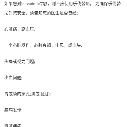
如果您对lenvatinib过敏，则不应使用乐伐替尼。 为确保乐伐替
尼对您安全，请告知您的医生是否曾经：
心脏病，高血压;
一个心脏发作，心脏衰竭，中风，或血块;
头痛或视力问题;
出血问题;
胃或肠的穿孔(洞或眼泪);
癫痫发作;
肾脏疾病;