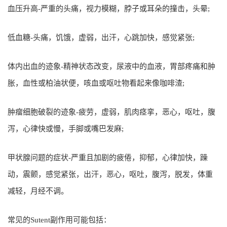
血压升高-严重的头痛，视力模糊，脖子或耳朵的撞击，头晕;
低血糖-头痛，饥饿，虚弱，出汗，心跳加快，感觉紧张;
体内出血的迹象-精神状态改变，尿液中的血液，胃部疼痛和肿
胀，血性或柏油状便，咳血或呕吐物看起来像咖啡渣;
肿瘤细胞破裂的迹象-疲劳，虚弱，肌肉痉挛，恶心，呕吐，腹
泻，心律快或慢，手脚或嘴巴发麻;
甲状腺问题的症状-严重且加剧的疲倦，抑郁，心律加快，躁
动，震颤，感觉紧张，出汗，恶心，呕吐，腹泻，脱发，体重
减轻，月经不调。
常见的Sutent副作用可能包括：