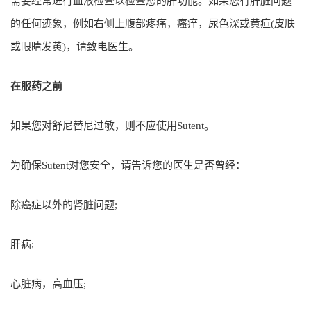
需要经常进行血液检查以检查您的肝功能。如果您有肝脏问题
的任何迹象，例如右侧上腹部疼痛，瘙痒，尿色深或黄疸(皮肤
或眼睛发黄)，请致电医生。
在服药之前
如果您对舒尼替尼过敏，则不应使用Sutent。
为确保Sutent对您安全，请告诉您的医生是否曾经：
除癌症以外的肾脏问题;
肝病;
心脏病，高血压;