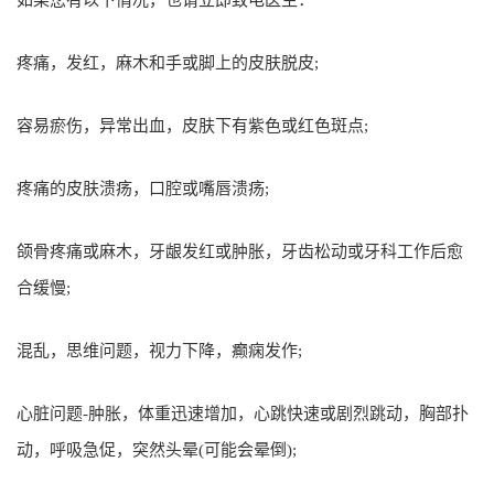
如果您有以下情况，也请立即致电医生：
疼痛，发红，麻木和手或脚上的皮肤脱皮;
容易瘀伤，异常出血，皮肤下有紫色或红色斑点;
疼痛的皮肤溃疡，口腔或嘴唇溃疡;
颌骨疼痛或麻木，牙龈发红或肿胀，牙齿松动或牙科工作后愈
合缓慢;
混乱，思维问题，视力下降，癫痫发作;
心脏问题-肿胀，体重迅速增加，心跳快速或剧烈跳动，胸部扑
动，呼吸急促，突然头晕(可能会晕倒);