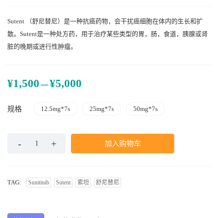
Sutent （舒尼替尼）是一种抗癌药物，会干扰癌细胞在体内的生长和扩
散。Sutent是一种处方药，用于治疗某些类型的胃，肠，食道，胰腺或肾
脏的晚期或进行性肿瘤。
–
¥
1,500
¥
5,000
规格
12.5mg*7s
25mg*7s
50mg*7s
加入购物车
TAG:
Sunitinib
Sutent
索坦
舒尼替尼