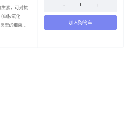
酮抗生素，可对抗
（单胺氧化
加入购物车
不同类型的细菌感
他抗生素具有抗