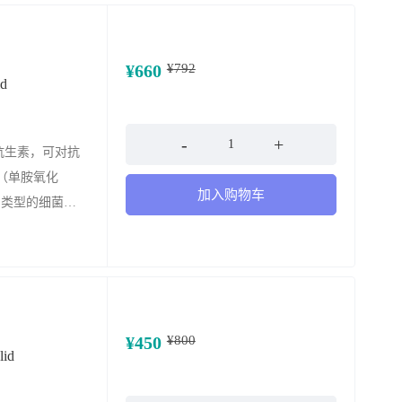
¥
660
¥
792
d
数量
酮抗生素，可对抗
（单胺氧化
加入购物车
不同类型的细菌感
他抗生素具有抗
¥
450
¥
800
id
数量