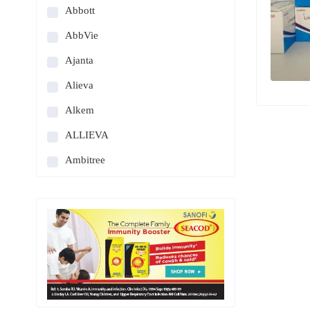
Abbott
AbbVie
Ajanta
Alieva
Alkem
ALLIEVA
Ambitree
Aprazer
Astellas
AstraZeneca
Astrica
Azista
Bayer