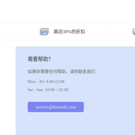
BDR
Beacon
高达30%的折扣
BMS
Boehringer
bruvver
需要帮助？
Cadila
如果你需要任何帮助，请你联系我们.
Cipla
Mon – Fri: 9:00-22:00
Dem Liac
Sat – Sun: 10:00 – 22:00
Eisai
service@hirasell.com
Eli Lilly
Emcure
Everest