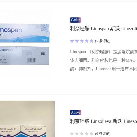
Cadila
利奈唑胺 Linospan 斯沃 Linezoli
(5 条评论)
评分
5.00
Linospan （利奈唑胺）是恶唑烷
&sol; 5
体内细菌。利奈唑胺也是一种MAO
酶）抑制剂。Linospan用于治疗
染，例如肺炎，皮肤感染以及对其
性的感染。
Alieva
利奈唑胺 Linzolieva 斯沃 Linezol
(0 条评论)