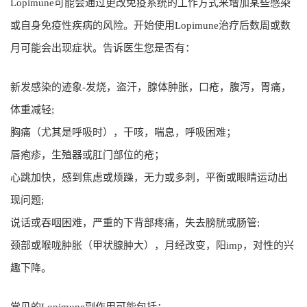
Lopimune可能会通过更改免疫系统的工作方式来增加某些感染
或自身免疫性疾病的风险。开始使用Lopimune治疗后数周或数
月可能会出现症状。告诉医生您是否有：
新发感染的迹象-发烧，盗汗，腺体肿胀，口疮，腹泻，胃痛，
体重减轻;
胸痛（尤其是呼吸时），干咳，喘息，呼吸困难；
唇疱疹，生殖器或肛门部位的疮；
心跳加快，感到焦虑或烦躁，无力或多刺，平衡或眼睛运动出
现问题;
说话或吞咽困难，严重的下背部疼痛，失去膀胱或肠管;
颈部或喉咙肿胀（甲状腺肿大），月经改变，阳imp，对性的兴
趣下降。