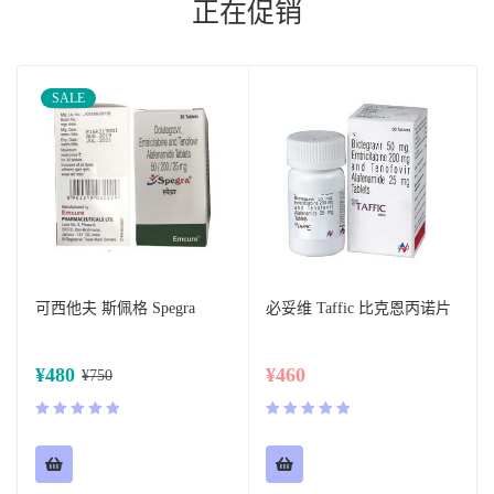
正在促销
SALE
可西他夫 斯佩格 Spegra
必妥维 Taffic 比克恩丙诺片
¥
480
¥
460
¥
750
评分
5.00
评分
5.00
&sol; 5
&sol; 5