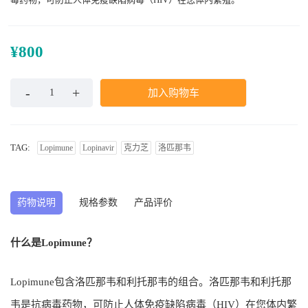
¥
800
加入购物车
TAG:
Lopimune
Lopinavir
克力芝
洛匹那韦
药物说明
规格参数
产品评价
什么是Lopimune？
Lopimune包含洛匹那韦和利托那韦的组合。洛匹那韦和利托那
韦是抗病毒药物，可防止人体免疫缺陷病毒（HIV）在您体内繁