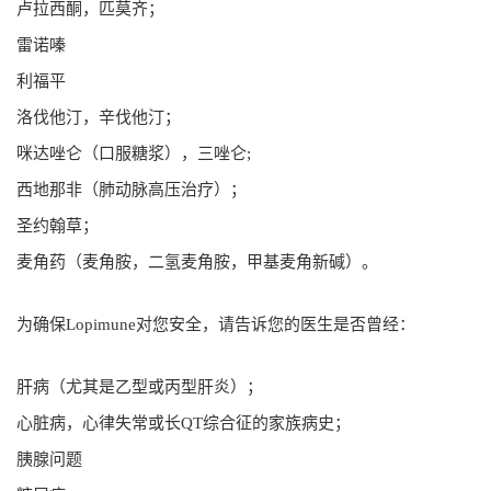
卢拉西酮，匹莫齐；
雷诺嗪
利福平
洛伐他汀，辛伐他汀；
咪达唑仑（口服糖浆），三唑仑;
西地那非（肺动脉高压治疗）；
圣约翰草；
麦角药（麦角胺，二氢麦角胺，甲基麦角新碱）。
为确保Lopimune对您安全，请告诉您的医生是否曾经：
肝病（尤其是乙型或丙型肝炎）；
心脏病，心律失常或长QT综合征的家族病史；
胰腺问题