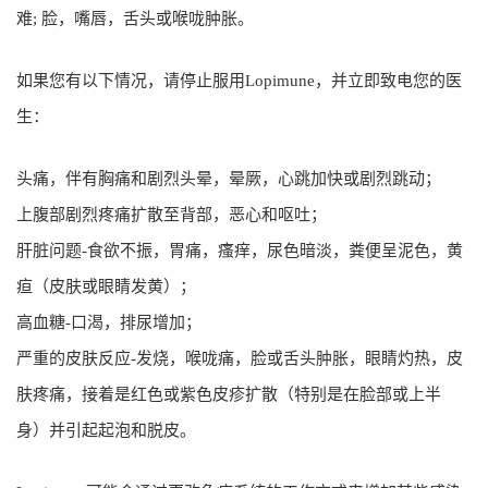
难; 脸，嘴唇，舌头或喉咙肿胀。
如果您有以下情况，请停止服用Lopimune，并立即致电您的医
生：
头痛，伴有胸痛和剧烈头晕，晕厥，心跳加快或剧烈跳动；
上腹部剧烈疼痛扩散至背部，恶心和呕吐；
肝脏问题-食欲不振，胃痛，瘙痒，尿色暗淡，粪便呈泥色，黄
疸（皮肤或眼睛发黄）；
高血糖-口渴，排尿增加；
严重的皮肤反应-发烧，喉咙痛，脸或舌头肿胀，眼睛灼热，皮
肤疼痛，接着是红色或紫色皮疹扩散（特别是在脸部或上半
身）并引起起泡和脱皮。